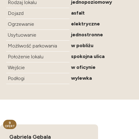
jednopoziomowy
Rodzaj lokalu
asfalt
Dojazd
elektryczne
Ogrzewanie
jednostronne
Usytuowanie
w pobliżu
Możliwość parkowania
spokojna ulica
Położenie lokalu
w oficynie
Wejście
wylewka
Podłogi
9
OFERT
Gabriela Gębala