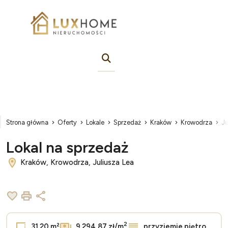
Strona główna
Oferty
Lokale
Sprzedaż
Kraków
Krowodrza
Ju
Lokal na sprzedaż
Kraków, Krowodrza, Juliusza Lea
Dodaj do ulubionych
Drukuj
Udostępnij
2
31.20 m²
9 294,87 zł/m
przyziemie piętro