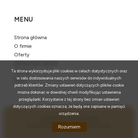
MENU
Strona główna
O firmie
Oferty
Zarządzanie najmem
Ta strona wykorzystuje pliki cookies w celach statystycznych oraz
Kontakt
w celu dostosowania naszych serwisów do indywidualnych
Rodo
potrzeb klientów. Zmiany ustawień dotyczących plików cookie
można dokonać w dowolnej chwili modyfikując ustawienia
przeglądarki. Korzystanie z tej strony bez zmian ustawień
dotyczących cookies oznacza, że będą one zapisane w pamięci
urządzenia.
LuxHome Nieruchomości © 2026
Program dla biur nieruchomości
Galactica Virgo
Rozumiem