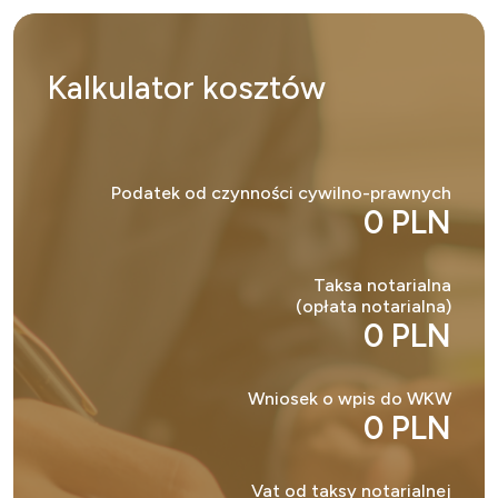
Kalkulator
kosztów
Podatek od czynności cywilno-prawnych
0 PLN
Taksa notarialna
(opłata notarialna)
0 PLN
Wniosek o wpis do WKW
0 PLN
Vat od taksy notarialnej