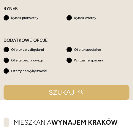
RYNEK
Rynek pierwotny
Rynek wtorny
DODATKOWE OPCJE
Oferty ze zdjęciami
Oferty specjalne
Oferty bez prowizji
Wirtualne spacery
Oferty na wyłączność
SZUKAJ
MIESZKANIA
WYNAJEM KRAKÓW