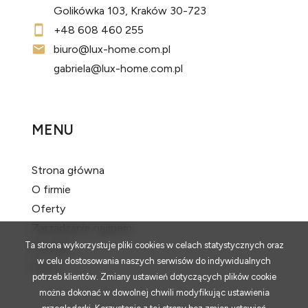
Golikówka 103, Kraków 30-723
+48 608 460 255
biuro@lux-home.com.pl
gabriela@lux-home.com.pl
MENU
Strona główna
O firmie
Oferty
Zarządzanie najmem
Ta strona wykorzystuje pliki cookies w celach statystycznych oraz
Kontakt
w celu dostosowania naszych serwisów do indywidualnych
Rodo
potrzeb klientów. Zmiany ustawień dotyczących plików cookie
można dokonać w dowolnej chwili modyfikując ustawienia