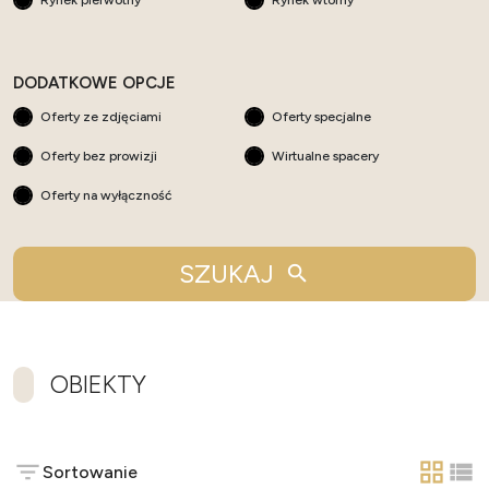
Rynek pierwotny
Rynek wtorny
DODATKOWE OPCJE
Oferty ze zdjęciami
Oferty specjalne
Oferty bez prowizji
Wirtualne spacery
Oferty na wyłączność
SZUKAJ
OBIEKTY
Sortowanie
tabela
list