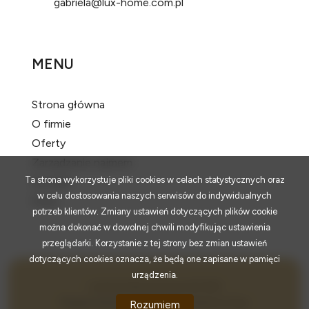
gabriela@lux-home.com.pl
MENU
Strona główna
O firmie
Oferty
Zarządzanie najmem
Ta strona wykorzystuje pliki cookies w celach statystycznych oraz
Kontakt
w celu dostosowania naszych serwisów do indywidualnych
Rodo
potrzeb klientów. Zmiany ustawień dotyczących plików cookie
można dokonać w dowolnej chwili modyfikując ustawienia
przeglądarki. Korzystanie z tej strony bez zmian ustawień
dotyczących cookies oznacza, że będą one zapisane w pamięci
urządzenia.
LuxHome Nieruchomości © 2026
Program dla biur nieruchomości
Galactica Virgo
Rozumiem